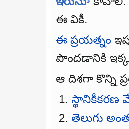
ఇరుసు
కావాలి
ఈ వికీ.
ఈ ప్రయత్నం
ఇప్
పొందడానికి ఇక్
ఆ దిశగా కొన్ని ప
స్థానికీకరణ 
తెలుగు అంత