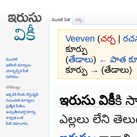
మొదటి పేజీ
చర్చ
Veeven
(
చర్చ
|
రచ
కూర్పు
(
తేడాలు
)
← పాత కూ
ముంగిలి
ఇటీవలి మార్పులు
కూర్పు → (తేడాలు)
యాదృచ్ఛిక పేజీ
సహాయం
Jump
Jump
పనిముట్లు
ఇరుసు వికీ
‌కి 
to
to
ఇక్కడికి లింకు చేస్తున్నవి
navigation
search
సంబంధిత మార్పులు
ప్రత్యేక పేజీలు
అచ్చుతీయదగ్గ కూర్పు
ఎల్లలు లేని తెలు
శాశ్వత లంకె
పేజీ సమాచారం