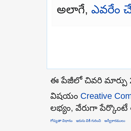
అలాగే,
ఎవరేం చేస
ఈ పేజీలో చివరి మార్పు
విషయం
Creative Com
లభ్యం, వేరుగా పేర్కొంటే
గోప్యతా విధానం
ఇరుసు వికీ గురించి
అస్వీకారములు