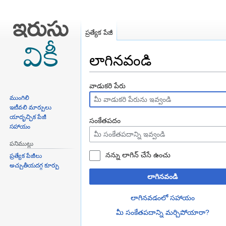
ప్రత్యేక పేజీ
లాగినవండి
Jump
Jump
వాడుకరి పేరు
to
to
ముంగిలి
navigation
search
ఇటీవలి మార్పులు
యాదృచ్ఛిక పేజీ
సంకేతపదం
సహాయం
పనిముట్లు
నన్ను లాగిన్ చేసే ఉంచు
ప్రత్యేక పేజీలు
అచ్చుతీయదగ్గ కూర్పు
లాగినవండి
లాగినవడంలో సహాయం
మీ సంకేతపదాన్ని మర్చిపోయారా?