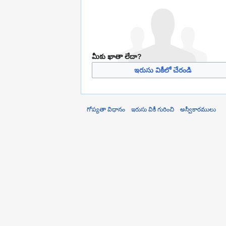
మీకు ఖాతా లేదా?
ఇరుసు వికీలో చేరండి
గోప్యతా విధానం
ఇరుసు వికీ గురించి
అస్వీకారములు