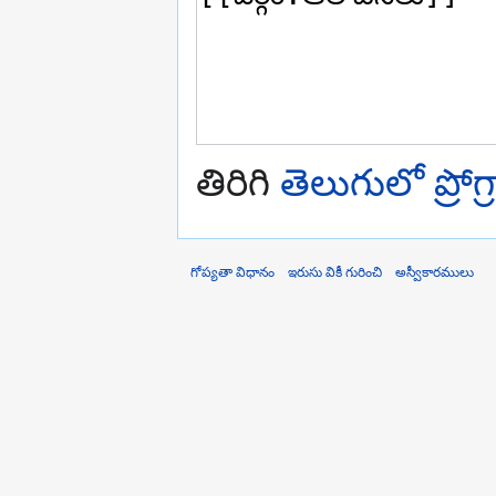
తిరిగి
తెలుగులో ప్రోగ
గోప్యతా విధానం
ఇరుసు వికీ గురించి
అస్వీకారములు