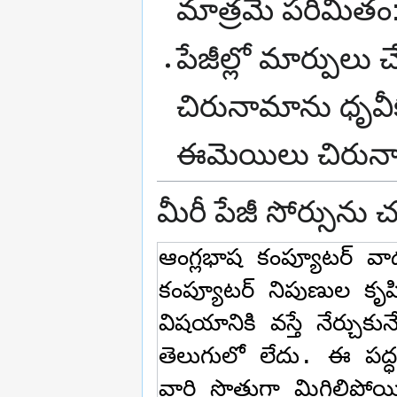
మాత్రమే పరిమితం
పేజీల్లో మార్పుల
చిరునామాను ధృవీ
ఈమెయిలు చిరునామ
మీరీ పేజీ సోర్సును 