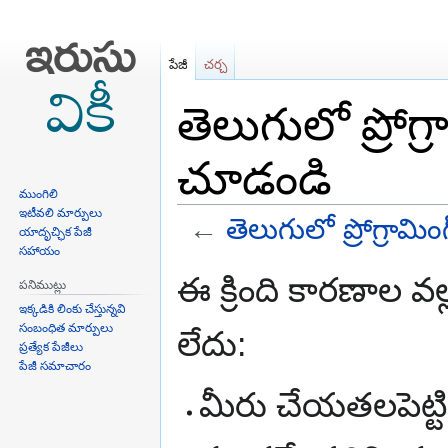
పేజీ
చర్చ
తెలుగులో ప్రోగ్ర
చూడండి
ముంగిలి
ఇటీవలి మార్పులు
←
తెలుగులో ప్రోగ్రామింగ
యాదృచ్ఛిక పేజీ
సహాయం
Jump
Jump
ఈ క్రింది కారణాల వ
పనిముట్లు
to
to
ఇక్కడికి లింకు చేస్తున్నవి
navigation
search
సంబంధిత మార్పులు
లేదు:
ప్రత్యేక పేజీలు
పేజీ సమాచారం
మీరు చేయతలపెట్టి