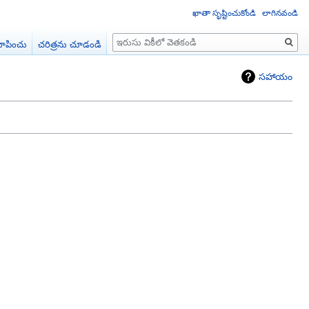
ఖాతా సృష్టించుకోండి
లాగినవండి
వెతుకు
ూపించు
చరిత్రను చూడండి
సహాయం