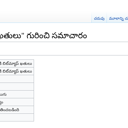
చదువు
మూలాన్ని చ
ప్ ఖతులు" గురించి సమాచారం
ి బిట్‌మ్యాప్ ఖతులు
ి బిట్‌మ్యాప్ ఖతులు
లుగు
్యం
ించబడింది