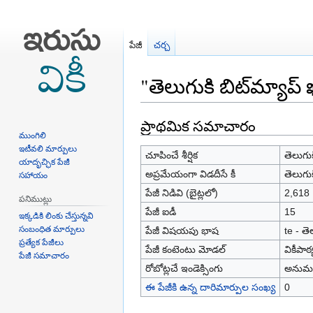
పేజీ
చర్చ
"తెలుగుకి బిట్‌మ్యా
ప్రాథమిక సమాచారం
Jump
Jump
ముంగిలి
to
to
ఇటీవలి మార్పులు
navigation
search
చూపించే శీర్షిక
తెలుగుక
యాదృచ్ఛిక పేజీ
అప్రమేయంగా విడదీసే కీ
తెలుగుక
సహాయం
పేజీ నిడివి (బైట్లలో)
2,618
పనిముట్లు
పేజీ ఐడీ
15
ఇక్కడికి లింకు చేస్తున్నవి
సంబంధిత మార్పులు
పేజీ విషయపు భాష
te - తె
ప్రత్యేక పేజీలు
పేజీ కంటెంటు మోడల్
వికీపాఠ
పేజీ సమాచారం
రోబోట్లచే ఇండెక్సింగు
అనుమత
ఈ పేజీకి ఉన్న దారిమార్పుల సంఖ్య
0