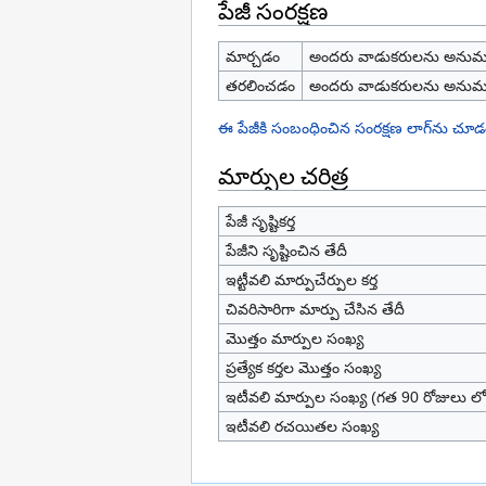
పేజీ సంరక్షణ
మార్చడం
అందరు వాడుకరులను అనుమ
తరలించడం
అందరు వాడుకరులను అనుమ
ఈ పేజీకి సంబంధించిన సంరక్షణ లాగ్‌ను చూడ
మార్పుల చరిత్ర
పేజీ సృష్టికర్త
పేజీని సృష్టించిన తేదీ
ఇట్టీవలి మార్పుచేర్పుల కర్త
చివరిసారిగా మార్పు చేసిన తేదీ
మొత్తం మార్పుల సంఖ్య
ప్రత్యేక కర్తల మొత్తం సంఖ్య
ఇటీవలి మార్పుల సంఖ్య (గత 90 రోజులు లో
ఇటీవలి రచయితల సంఖ్య